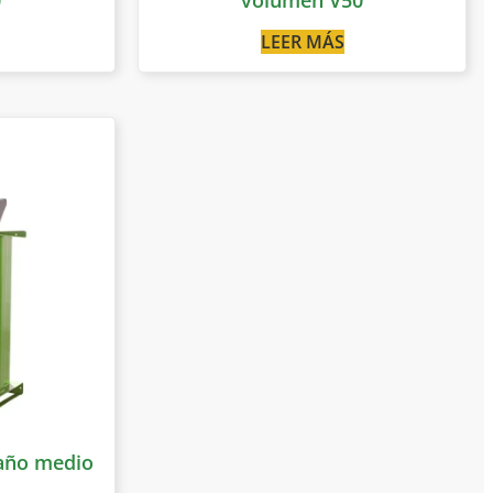
LEER MÁS
maño medio