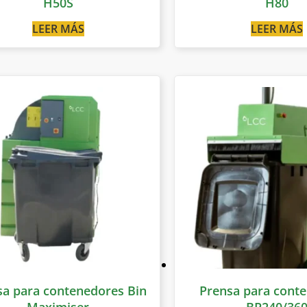
H50S
H80
LEER MÁS
LEER MÁS
sa para contenedores Bin
Prensa para cont
Maximiser
BP240/36