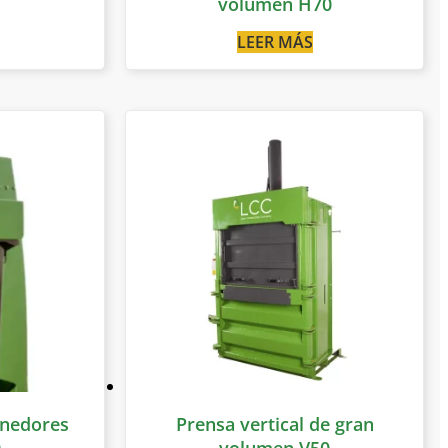
volumen H70
LEER MÁS
enedores
Prensa vertical de gran
0
volumen V50