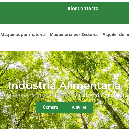
Blog
Contacto
Máquinas por material
Maquinaría por Sectores
Alquiler de 
Industria Alimentaria
icio
Maquinaria por Sectores
/
/ Industria Alimenta
Compra
Alquiler