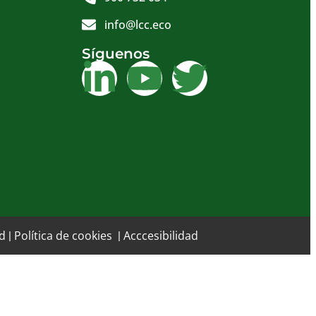
info@lcc.eco
Síguenos
ad
Política de cookies
Acccesibilidad
|
|