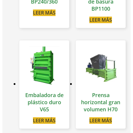
BP240/360
de basura
BP1100
LEER MÁS
LEER MÁS
Embaladora de
Prensa
plástico duro
horizontal gran
V65
volumen H70
LEER MÁS
LEER MÁS